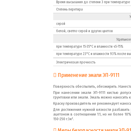
Время высыхания до степени 3 при температуре 
Степень перетира
серой
белой, светло-серой и других цветов
Удельное
при температуре 15-35°С и влажности 45-75%
при температуре 23°С и влажности 93% после в
Электрическая прочность
Применение эмали ЭП-9111
Поверхность обеспылить, обезжирить. Нанест
При нанесении эмали ЭП-9111 кистью допус
грунтовки или эмали. Эмаль можно наносить
Краску производитель не рекомендует наноси
Для достижения нужной вязкости разбавить р
ацетоном в соотношении 1:1, но не более 10
150-250 г/м².
Меры безопасности эмали ЭП-91