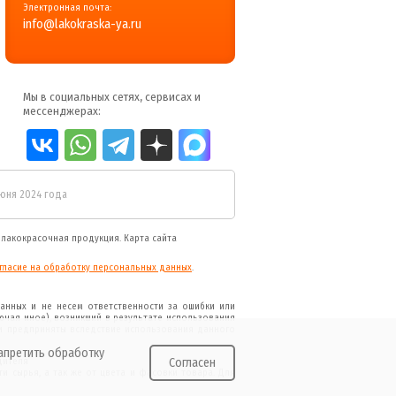
Электронная почта:
info@lakokraska-ya.ru
Мы в социальных сетях, сервисах и
мессенджерах:
июня 2024 года
я
лакокрасочная продукция
.
Карта сайта
гласие на обработку персональных данных
.
анных и не несем ответственности за ошибки или
ючая иное), возникший в результате использования
и предприняты вследствие использования данного
апретить обработку
дителя
Согласен
и сырья, а так же от цвета и фасовки товара. Для