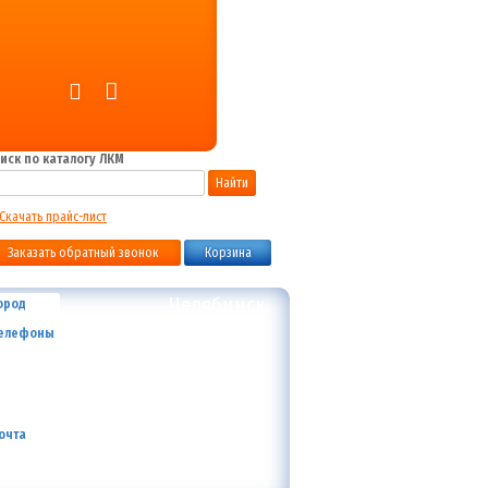
иск по каталогу ЛКМ
Найти
Скачать прайс-лист
Заказать обратный звонок
Корзина
Челябинск
ород
+7 (800) 700-59-09
елефоны
+7 (910) 973-59-08
+7 (910) 973-33-09
+7 (910) 973-01-00
info@lakokraska-ya.ru
очта