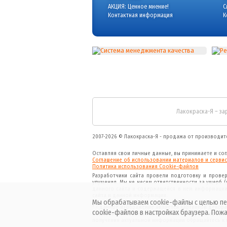
АКЦИЯ: Ценное мнение!
С
Контактная информация
К
Лакокраска-Я – за
2007-2026 ©
Лакокраска-Я - продажа от производит
Оставляя свои личные данные, вы принимаете и со
Соглашение об использовании материалов и сервис
Политика использования Cookie-файлов
Разработчики сайта провели подготовку и прове
упущения. Мы не несем ответственности за ущерб 
данного сайта и содержащейся в нем информации
сайта и данной информации.
Мы обрабатываем cookie-файлы с целью пе
* - данное изображение является картинкой декор
cookie-файлов в настройках браузера. Пожа
Внимание! Указанные цены являются ориентировочн
получения актуальной информации обращайтесь к