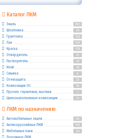
Каталог ЛКМ
Эмаль
385
Шпатлевка
30
Грунтовка
158
Лак
149
Краска
178
Отвердитель
33
Растворитель
49
Клей
30
Смывка
6
Огнезащита
25
Композиции ОС
18
Прочее: герметики, мастики
7
Цинконаполненные композиции
14
ЛКМ по назначению
Автомобильные эмали
38
Антикоррозийные ЛКМ
190
Мебельные лаки
24
Дорожные ЛКМ