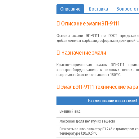
Описание
Доставка
Вопрос-от
Описание эмали ЭП-9111
Основа эмали ЭП-9111 по ГОСТ представл
добавлением карбамидоформальдегидной с
Назначение эмали
Красно-коричневая эмаль ЭП-9111 при
электрооборудования, в силовых цепях, п
нагревостойкости составляет 180°С.
Эмаль ЭП-9111 технические хар
Наименование показателей
Внешний вид
Массовая доля нелетучих веществ
Вязкость по вискозиметру ВЗ-246 с диаметром со
температуре (20±0,5)°С