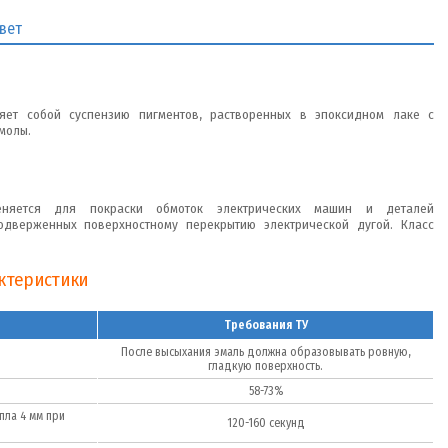
вет
яет собой суспензию пигментов, растворенных в эпоксидном лаке с
молы.
меняется для покраски обмоток электрических машин и деталей
одверженных поверхностному перекрытию электрической дугой. Класс
актеристики
Требования ТУ
После высыхания эмаль должна образовывать ровную,
гладкую поверхность.
58-73%
пла 4 мм при
120-160 секунд