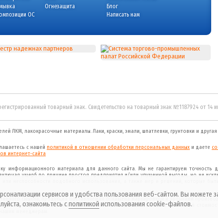
мывка
Огнезащита
Блог
омпозиции ОС
Написать нам
регистрированный товарный знак. Свидетельство на товарный знак №1187924 от 14 
елей ЛКМ, лакокрасочные материалы.
Лаки, краски, эмали, шпатлевки, грунтовки и друга
глашаетесь с нашей
политикой в отношении обработки персональных данных
и даете
cо
ов интернет-сайта
рку информационного материала для данного сайта. Мы не гарантируем точность д
(включая ущерб по причине простоя предприятия и/или упущенной выгоды, но не искл
 или неспособности подобного использования, а также мер и решений, которые был
рсонализации сервисов и удобства пользования веб-сайтом. Вы можете з
ативного смысла, продукция поставляемая оснащена маркировкой и ярлыками произво
луйста, ознакомьтесь с
политикой
использования cookie-файлов.
ыми и могут изменяться в зависимости от складских остатков и колебаний стоимост
 нашим менеджерам.