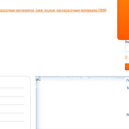
По
Г
Т
П