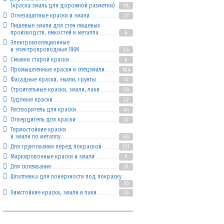
(краска эмаль для дорожной разметки)
18
Огнезащитные краски и эмали
27
Пищевые эмали для стен пищевых
производств, емкостей и металла
6
Электроизоляционные
и электропроводные ЛКМ
54
Смывки старой краски
6
Промышленные краски и спецэмали
184
Фасадные краски, эмали, грунты
74
Строительные краски, эмали, лаки
58
Судовые краски
32
Растворитель для краски
44
Отвердитель для краски
33
Термостойкие краски
и эмали по металлу
65
Для грунтования перед покраской
121
Маркировочные краски и эмали
9
Для склеивания
31
Шпатлевка для поверхности под покраску
30
Химстойкие краски, эмали и лаки
26