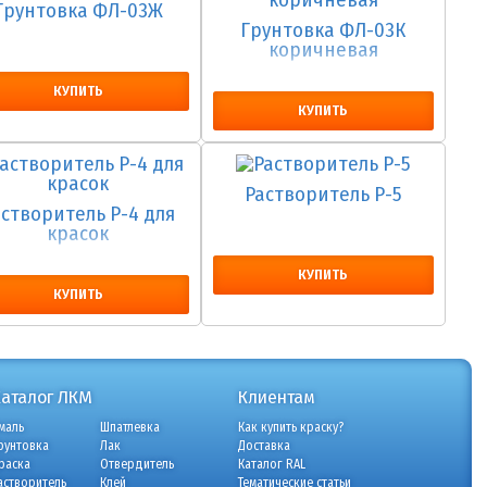
Грунтовка ФЛ-03Ж
Грунтовка ФЛ-03К
коричневая
КУПИТЬ
КУПИТЬ
Растворитель Р-5
астворитель Р-4 для
красок
КУПИТЬ
КУПИТЬ
Каталог ЛКМ
Клиентам
маль
Шпатлевка
Как купить краску?
рунтовка
Лак
Доставка
раска
Отвердитель
Каталог RAL
астворитель
Клей
Тематические статьи