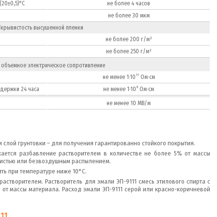
(20±0,5)°С
не более 4 часов
не более 30 мкм
Укрывистость высушенной пленки
не более 200 г/м²
не более 250 г/м²
 объемное электрическое сопротивление
11
не менее 1·10
Ом·см
8
ыдержки 24 часа
не менее 1·10
Ом·см
не менее 10 МВ/м
и слой грунтовки – для получения гарантированно стойкого покрытия.
кается разбавление растворителем в количестве не более 5% от массы
 кистью или безвоздушным распылением.
ть при температуре ниже 10°C.
астворителем. Растворитель для эмали ЭП-9111 смесь этилового спирта с
% от массы материала. Расход эмали ЭП-9111 серой или красно-коричневой
11