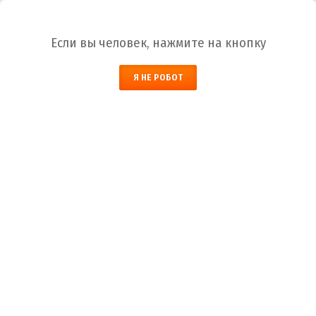
Ваш город:
Челябинск
Если вы человек, нажмите на кнопку
НАЙТИ
Я НЕ РОБОТ
КОРЗИНА
ЗАКАЗАТЬ ОБРАТНЫЙ ЗВОНОК
Челябинск
Город
+7 (800) 700-59-09
Телефоны
+7 (910) 973-59-08
+7 (910) 973-33-09
+7 (910) 973-01-00
info@lakokraska-ya.ru
Почта
Эмаль ФП-566 темно-серая радиопрозрачная
краска
Лакокраска-Я
Каталог ЛКМ
Эмаль
Эмаль ФП-566