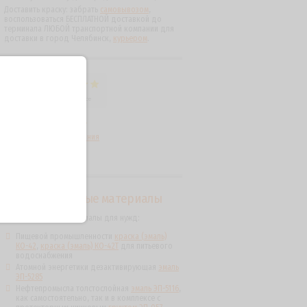
Доставить краску: забрать
самовывозом
,
воспользоваться БЕСПЛАТНОЙ доставкой до
терминала ЛЮБОЙ транспортной компании для
доставки в город Челябинск,
курьером
.
Лакокрасочные материалы
Лакокрасочные материалы для нужд:
Пищевой промышленности
краска (эмаль)
КО-42
,
краска (эмаль) КО-42Т
для питьевого
водоснабжения
Атомной энергетики дезактивирующая
эмаль
ЭП-5285
Нефтепромысла толстослойная
эмаль ЭП-5116
,
как самостоятельно, так и в комплексе с