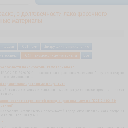
раске, о долговечности лакокрасочного
чные материалы
Т краски
ГОСТ лаки
Инструкции по применению
 материалы
ГОСТ лакокрасочные материалы
Все
безопасности лакокрасочных материалов"
 ТР ЕАЭС 053 2026 "О безопасности лакокрасочных материалов" вступает в силу по
ого опубликования ...
обладают лакокрасочные покрытия?
ытий стойкость к мытью и истиранию: характеризуется числом проходов щеткой
тоянии ...
ллических поверхностей перед окрашиванием по ГОСТ 9.402-80
арения?
. Подготовка металлических поверхностей перед окрашиванием Дата введения
ю на 2025 год ГОСТ 9.402 ...
 ?