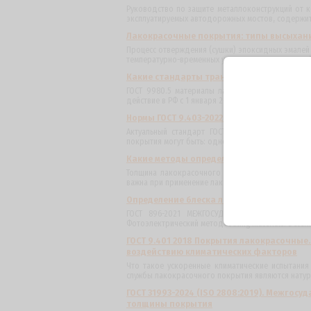
Руководство по защите металлоконструкций от 
эксплуатируемых автодорожных мостов, содержит:
Лакокрасочные покрытия: типы высыхан
Процесс отверждения (сушки) эпоксидных эмале
температурно-временных условиях, в значительной 
Какие стандарты транспортирования и хр
ГОСТ 9980.5 материалы лакокрасочные. нормы 
действие в РФ с 1 января 2011 г., действует по нас
Нормы ГОСТ 9.403-2022 Единая система за
Актуальный стандарт ГОСТ 9.403-2022 устанав
покрытия могут быть: однослойные, многослойные,
Какие методы определения толщины покр
Толщина лакокрасочного покрытия это расстоя
важна при применение лакокрасочных материалов.
Определение блеска лакокрасочных покры
ГОСТ 896-2021 МЕЖГОСУДАРСТВЕННЫЙ СТАНДАРТ
Фотоэлектрический методCoating materials. Determina
ГОСТ 9.401 2018 Покрытия лакокрасочные
воздействию климатических факторов
Что такое ускоренные климатические испытани
службы лакокрасочного покрытия являются натурн
ГОСТ 31993-2024 (ISO 2808:2019). Межго
толщины покрытия