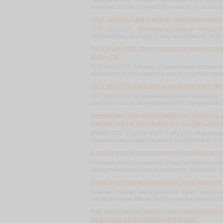
Твердость ЛКП (пленки лакокрасочного покры
поверхность? Не сотрется? Да и в паспорте качеств
ГОСТ 5233-2021 Материалы лакокрасочные
ГОСТ 5233-2021. Межгосударственный станда
маятниковому прибору. Статус -актуально на 2025 
ГОСТ 8420-2022. Межгосударственный ста
вязкости
ГОСТ 8420-2022 стандарт устанавливает методы 
материалов и относящихся к ним продуктов, через
ГОСТ 20811 Материалы лакокрасочные. М
ГОСТ 20811 2025 актуальная редакция стандарта
действие в качестве национального стандарта Рос
Каковы методы испытаний на стойкость 
жидкостей по ГОСТ 9.403-80 (СТ СЭВ 5260-
ВЗАМЕН ГОСТ 9.403-80 ГОСТ 9.403-2022 Межгосу
техническому регулированию и метрологии от 9 но
Какие методы определения условной вязк
Условная вязкость лакокрасочных материалов, о
определенного объема испытуемого материала че
Понятие степень высыхания на отлип дл
Понятие степень высыхания на отлип изложен
лакокрасочные. Метод определения времени и степ
Чем руководствоваться при защите мета
на металл автодорожных мостов?