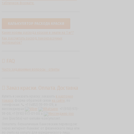
табличном формате.
КАЛЬКУЛЯТОР РАСХОДА КРАСКИ
Какие нормы расхода краски и эмали на 1 м²?
Как рассчитать расход лакокрасочных
материалов?
FAQ
Часто задаваемые вопросы - ответы
Заказ краски. Оплата. Доставка
Купить и заказать краску: заказать
в карточке
товара
; форма обратной связи
на сайте
; по
телефонам: 📞 +7 (4852) 59-99-09; в
мессенджерах
+7 (910) 973-
59-08, +7 (910) 973-01-00 в
Jivo (JivoSite) чат-онлайн-консультант.
Оплатить: безналичным банковским переводом:
через интернет-банкинг от физического лица или
по счету на оплату для юридического лица.