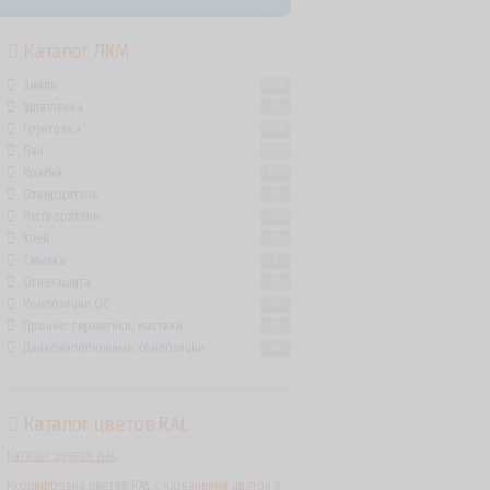
Каталог ЛКМ
Эмаль
385
Шпатлевка
30
Грунтовка
158
Лак
149
Краска
178
Отвердитель
33
Растворитель
49
Клей
30
Смывка
6
Огнезащита
25
Композиции ОС
18
Прочее: герметики, мастики
7
Цинконаполненные композиции
14
Каталог цветов RAL
Каталог цветов RAL
Расшифровка цветов RAL с названиями цветов в