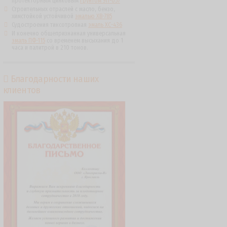
протекторным цинковым
грунтом ЭП-057
Строительных отраслей с масло, бензо,
химстойкой устойчивой
эмалью ХВ-785
Судостроения тиксотропная
эмаль ХС-436
И конечно общепризнанная универсальная
эмаль ПФ-115
со временем высыхания до 1
часа и палитрой в 210 тонов.
Благодарности наших
клиентов