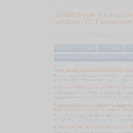
Информация и статьи о к
покрытия: ГОСТ лакокрасо
Лакокраска-Я
Информация и статьи
ГОСТ грунт, грунтовка
ГОСТ эмаль
ГОС
ГОСТ и ТУ вспомогательные лакокрасочные
Технический регламент ЕАЭС 053 2026 "О 
Начало действия документа - 31.07.2026.Документ
истечении 30 календарных дней с даты официальн
Какими эксплуатационными свойствами 
Эксплуатационные свойства лакокрасочных покр
определенной жесткости во влажном или сухом сос
Какие необходимы этапы подготовки мета
Единая система защиты от коррозии и ст
ГОСТ 9.402-80 ЕСЗКС. Покрытия лакокрасочные
01.07.81. ГОСТ 9.402 80 статус-заменен. По состояни
Каким методом определить твердость ЛКП