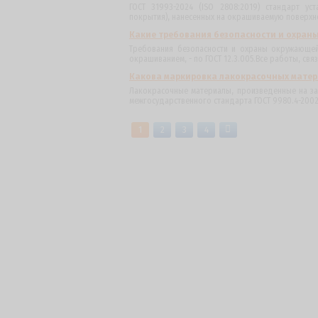
ГОСТ 31993-2024 (ISO 2808:2019) стандарт у
покрытия), нанесенных на окрашиваемую поверхнос
Какие требования безопасности и охран
Требования безопасности и охраны окружающей
окрашиванием, - по ГОСТ 12.3.005.Все работы, связ
Какова маркировка лакокрасочных матери
Лакокрасочные материалы, произведенные на за
межгосударственного стандарта ГОСТ 9980.4-2002, 
1
2
3
4