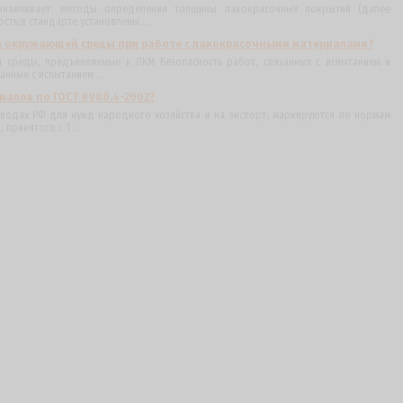
станавливает: методы определения толщины лакокрасочных покрытий (далее
ть;в стандарте установлены ...
ы окружающей среды при работе с лакокрасочными материалами?
 среды, предъявляемые к ЛКМ Безопасность работ, связанных с испытанием и
анные с испытанием ...
алов по ГОСТ 9980.4-2002?
водах РФ для нужд народного хозяйства и на экспорт, маркируются по нормам
принятого с 1 ...