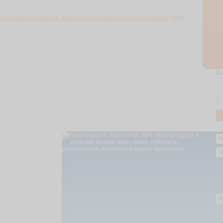
По
Г
Т
П