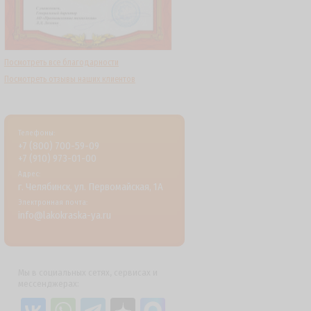
Посмотреть все благодарности
Посмотреть отзывы наших клиентов
Телефоны:
+7 (800) 700-59-09
+7 (910) 973-01-00
Адрес:
г. Челябинск, ул. Первомайская, 1А
Электронная почта:
info@lakokraska-ya.ru
Мы в социальных сетях, сервисах и
мессенджерах: