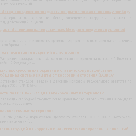
тия) -важный показатель, для понимания-как долго прослужит окрашенная
а это обязательный ...
. Метод определения твердости покрытия по маятниковому прибору
рт. Материалы лакокрасочные. Метод определения твердости покрытия по
год, действующийДокумент ...
ндарт. Материалы лакокрасочные. Методы определения условной
определения условной вязкости: времени непрерывного истечения лакокрасочных
 калиброванное ...
етоды испытания покрытий на истирание
 "Материалы лакокрасочные. Методы испытания покрытий на истирание". Введен в
сийской Федерации ...
для лакокрасочных покрытий к статическому воздействию
85) Единая система защиты от коррозии и старения (ЕСЗКС)?
дарственный стандарт введен в действие Приказом Федерального агентства по
ября 2022 г. № 1263-ст ...
ости по ГОСТ 8420-74 для лакокрасочных материалов?
бладающих свободной текучестью:это время непрерывного истечения в секундах
рез калиброванное ...
я лакокрасочных материалов
а в специальном нормативном документе:Стандарт ГОСТ 19007-73 Материалы
ени высыхания (с ...
ллоконструкций от коррозии и нанесению лакокрасочных покрытий