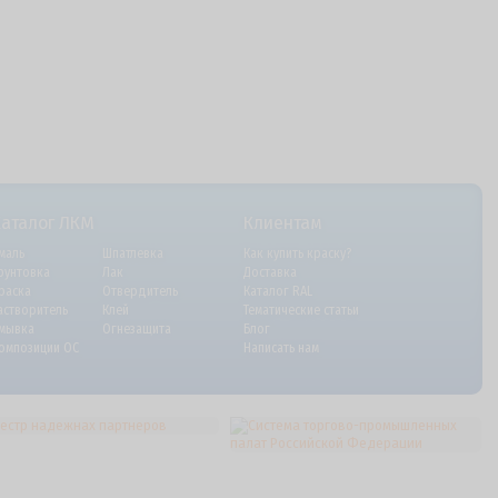
Каталог ЛКМ
Клиентам
маль
Шпатлевка
Как купить краску?
рунтовка
Лак
Доставка
раска
Отвердитель
Каталог RAL
астворитель
Клей
Тематические статьи
мывка
Огнезащита
Блог
омпозиции ОС
Написать нам