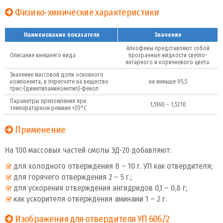
Физико-химические характеристики
Наименование показателя
Значение
Алкофены представляют собой
Описание внешнего вида
прозрачные жидкости светло-
янтарного и коричневого цвета.
Значение массовой доли основного
компонента, в пересчете на вещество
не меньше 95,5
трис-(диметиламинометил)-фенол
Параметры преломления при
1,5160 – 1,5210
температурном режиме +20°С
Применение
На 100 массовых частей смолы ЭД-20 добавляют:
для холодного отверждения 8 – 10 г. УП как отвердителя;
для горячего отверждения 2 – 5 г.;
для ускорения отверждения ангидридов 0,1 – 0,8 г;
как ускорителя отверждения аминами 1 – 2 г.
Изображения для отвердителя УП 606/2