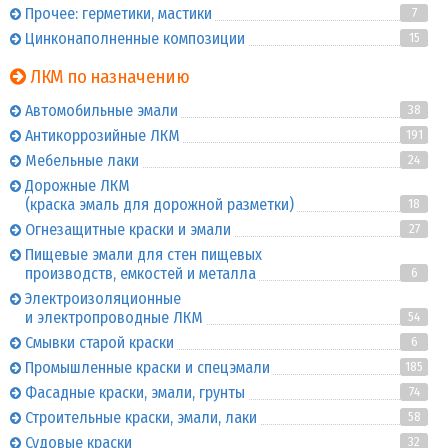
Прочее: герметики, мастики
7
Цинконаполненные композиции
15
ЛКМ по назначению
Автомобильные эмали
38
Антикоррозийные ЛКМ
191
Мебельные лаки
24
Дорожные ЛКМ
(краска эмаль для дорожной разметки)
18
Огнезащитные краски и эмали
27
Пищевые эмали для стен пищевых
производств, емкостей и металла
6
Электроизоляционные
и электропроводные ЛКМ
54
Смывки старой краски
6
Промышленные краски и спецэмали
185
Фасадные краски, эмали, грунты
74
Строительные краски, эмали, лаки
58
Судовые краски
32